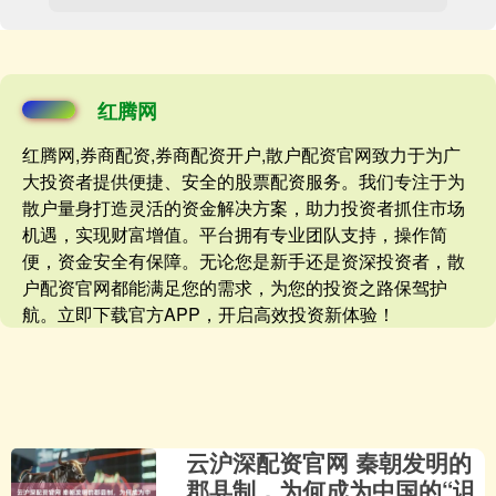
红腾网
红腾网,券商配资,券商配资开户,散户配资官网致力于为广
大投资者提供便捷、安全的股票配资服务。我们专注于为
散户量身打造灵活的资金解决方案，助力投资者抓住市场
机遇，实现财富增值。平台拥有专业团队支持，操作简
便，资金安全有保障。无论您是新手还是资深投资者，散
户配资官网都能满足您的需求，为您的投资之路保驾护
航。立即下载官方APP，开启高效投资新体验！
云沪深配资官网 秦朝发明的
郡县制，为何成为中国的“诅