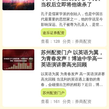
当权后立即将他诛杀了
孔子是儒家学派的创始人，也是中国古
代最重要的思想家之一，他的学说至今
影响深远。孔子被尊为孔圣人，是世界
十大文化名人中的领军人物。他不仅在
途乐证券配资
学术上造诣深厚，还担任过....
查看：
128
分类：
券商配资
苏州配资门户 以英语为翼，
为青春发声！博迪中学高一
英语演讲赛高光回顾
以英语为翼 为青春发声 高一英语演讲赛
高光回顾 当流利的英语遇上蓬勃的青
春，会碰撞出怎样的精彩？近日，博迪
中学高一年级英语演讲决赛圆满落幕。
苏州配资门户
现在，就让我们一起回....
查看：
161
分类：
券商配资