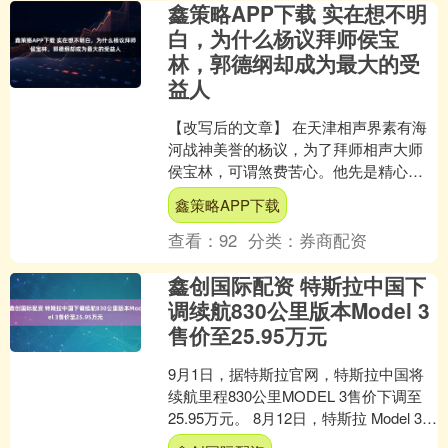
鑫策略APP下载 实在想不明
白，为什么杨议拜师侯宝
林，郭德纲却成为最大的受
益人
【改写后的文章】 在天津相声界素有海
河战神美誉的杨议，为了拜师相声大师
侯宝林，可谓煞费苦心。他先是精心挑
选了两条渤海湾特产的鳎目鱼，这种肉
鑫策略APP下载
质鲜美的海鱼在京津地区....
查看：
92
分类：
券商配资
鑫创国际配资 特斯拉中国下
调续航830公里版本Model 3
售价至25.95万元
9月1日，据特斯拉官网，特斯拉中国将
续航里程830公里MODEL 3售价下调至
25.95万元。 8月12日，特斯拉 Model 3
长续航后轮驱动版车型正式发布....