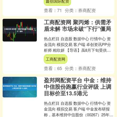
鑫创国际配资
查看：
71
分类：
券商配资
工商配资网 聚丙烯：供需矛
盾未解 市场未破“下行”僵局
热点栏目 自选股 数据中心 行情中心 资
金流向 模拟交易 客户端 卓创资讯PP分
析师 相欣妍 【导语】虽8月下旬受供给
侧改革消息影响，带动PP市场小幅反
工商配资网
弹，但P....
查看：
65
分类：
券商配资
盈邦网配资平台 中金：维持
中信股份跑赢行业评级 上调
目标价至13.5港元
热点栏目 自选股 数据中心 行情中心 资
金流向 模拟交易 客户端 中金发布研报
称，基本维持中信股份（00267）25年、