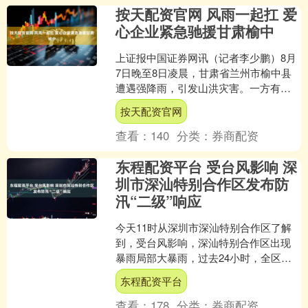
按天配资官网 风雨一起扛 爱
心企业紧急驰援甘肃榆中
上证报中国证券网讯（记者李少鹏）8月
7日晚至8日凌晨，甘肃省兰州市榆中县
遭遇强降雨，引发山洪灾害。一方有
难，八方支援。灾害发生后，甘肃省内
按天配资官网
外企业第一时间启动捐助....
查看：
140
分类：
券商配资
东程配资平台 受台风影响 深
圳市深汕特别合作区发布防
汛“二级”响应
今天11时从深圳市深汕特别合作区了解
到，受台风影响，深汕特别合作区出现
暴雨局部大暴雨，过去24小时，全区平
均雨量为89.3毫米，最大累计雨量148.0
东程配资平台
毫米。当地....
查看：
178
分类：
券商配资