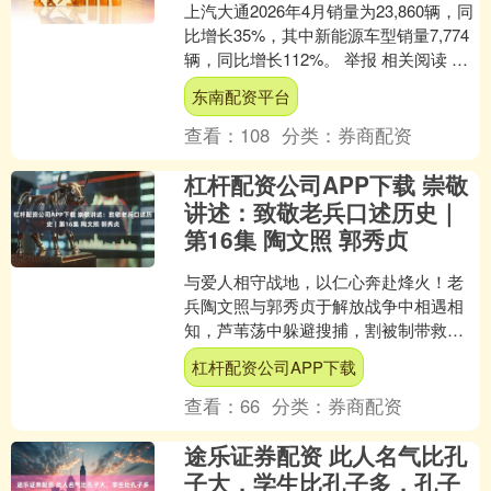
上汽大通2026年4月销量为23,860辆，同
比增长35%，其中新能源车型销量7,774
辆，同比增长112%。 举报 相关阅读 周
五重大事件汇总 周五重大事件汇....
东南配资平台
查看：
108
分类：
券商配资
杠杆配资公司APP下载 崇敬
讲述：致敬老兵口述历史｜
第16集 陶文照 郭秀贞
与爱人相守战地，以仁心奔赴烽火！老
兵陶文照与郭秀贞于解放战争中相遇相
知，芦苇荡中躲避搜捕，割被制带救治
伤员，以并肩身影守护战地生命，也在
杠杆配资公司APP下载
烽火岁月里坚定了相伴一生....
查看：
66
分类：
券商配资
途乐证券配资 此人名气比孔
子大，学生比孔子多，孔子