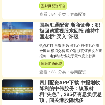
26年盈利预测不变，公司当前交易于
盈邦网配资平台
0.4....
查看：
84
分类：
券商配资
国融汇通配资 浙商证券：积
极回购重视股东回报 维持中
国宏桥“买入”评级
热点栏目 自选股 数据中心 行情中心 资
金流向 模拟交易 客户端 浙商证券发布研
报称，电解铝行业处于景气度上行期，
受益于铝价上涨、煤价低位，中国宏桥
国融汇通配资
（01378....
查看：
83
分类：
券商配资
四川配资APP下载 中报增收
降利的中伟股份：镍系材
料“失色”，285亿有息负债悬
顶，闯关港股隐忧多