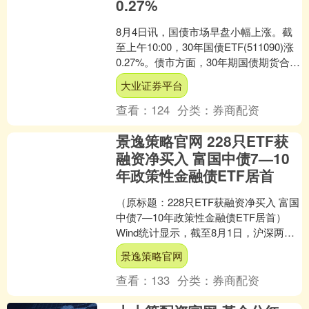
0.27%
8月4日讯，国债市场早盘小幅上涨。截
至上午10:00，30年国债ETF(511090)涨
0.27%。债市方面，30年期国债期货合约
(TL2509)最新价为119....
大业证券平台
查看：
124
分类：
券商配资
景逸策略官网 228只ETF获
融资净买入 富国中债7—10
年政策性金融债ETF居首
（原标题：228只ETF获融资净买入 富国
中债7—10年政策性金融债ETF居首）
Wind统计显示，截至8月1日，沪深两市
ETF两融余额为997.4亿元，较上一....
景逸策略官网
查看：
133
分类：
券商配资