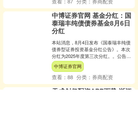
查看：
87
分类：
券商配资
中博证券官网 基金分红：国
泰瑞丰纯债债券基金8月6日
分红
本站消息，8月4日发布《国泰瑞丰纯债
债券型证券投资基金分红公告》。本次
分红为2025年度第三次分红。。公告显
示，本次分红的收益分配基准日为7月7
中博证券官网
日，详细分红方案....
查看：
88
分类：
券商配资
天成创亿配资APP下载 浙江
农商银行系统上半年资产规
模破7万亿，不良贷款率
0.94%
浙江农商银行系统发布2025半年度成绩
单。截至2025年6月末，浙江农商银行系