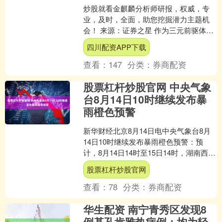
炒股就看金麒麟分析师研报，权威，专
业，及时，全面，助您挖掘潜力主题机
会！ 来源：证券之星 作为三元前驱体领
域的龙头企业，中伟股份（300919.SZ）
四川配资APP下载
近年深陷增....
查看：
147
分类：
券商配资
股票杠杆炒股官网 中央气象
台8月14日10时继续发布暴
雨橙色预警
新华财经北京8月14日电中央气象台8月
14日10时继续发布暴雨橙色预警：预
计，8月14日14时至15日14时，湖南西部
和南部、贵州东部、华南大部以及内蒙
股票杠杆炒股官网
古中部、....
查看：
78
分类：
券商配资
华生配资 南宁青秀区发现8
例基孔肯雅热病例：均为轻