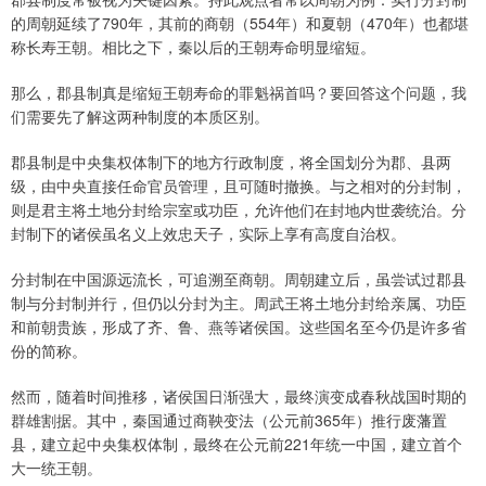
的周朝延续了790年，其前的商朝（554年）和夏朝（470年）也都堪
称长寿王朝。相比之下，秦以后的王朝寿命明显缩短。
那么，郡县制真是缩短王朝寿命的罪魁祸首吗？要回答这个问题，我
们需要先了解这两种制度的本质区别。
郡县制是中央集权体制下的地方行政制度，将全国划分为郡、县两
级，由中央直接任命官员管理，且可随时撤换。与之相对的分封制，
则是君主将土地分封给宗室或功臣，允许他们在封地内世袭统治。分
封制下的诸侯虽名义上效忠天子，实际上享有高度自治权。
分封制在中国源远流长，可追溯至商朝。周朝建立后，虽尝试过郡县
制与分封制并行，但仍以分封为主。周武王将土地分封给亲属、功臣
和前朝贵族，形成了齐、鲁、燕等诸侯国。这些国名至今仍是许多省
份的简称。
然而，随着时间推移，诸侯国日渐强大，最终演变成春秋战国时期的
群雄割据。其中，秦国通过商鞅变法（公元前365年）推行废藩置
县，建立起中央集权体制，最终在公元前221年统一中国，建立首个
大一统王朝。