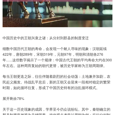
中国历史中的王朝兴衰之谜：从分封到郡县的制度变迁
细数中国历代王朝的寿命，会发现一个耐人寻味的现象：汉朝延续
422年，唐朝289年，宋朝319年，元朝97年，明朝和清朝各276
年......这些数字揭示了一个规律：中国古代王朝的平均寿命大约在300
年左右。这种周而复始的朝代更替，被历史学家称为王朝周期律。
每当王朝更迭之际，往往伴随着剧烈的社会动荡：土地兼并加剧，农
民起义频发。待战乱平息后，新的王朝又会迎来一段相对稳定的繁荣
时期，如此循环往复，形成了中国历史特有的治乱循环模式。
展开剩余78%
关于这一历史现象的成因，学界至今仍众说纷纭。其中，秦朝确立的
郡县制度常被视为关键因素。持此观点者常以周朝为例：实行分封制