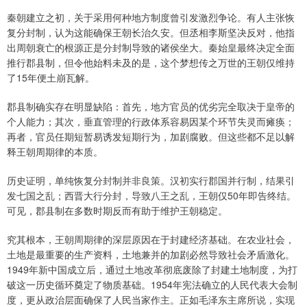
秦朝建立之初，关于采用何种地方制度曾引发激烈争论。有人主张恢
复分封制，认为这能确保王朝长治久安。但丞相李斯坚决反对，他指
出周朝衰亡的根源正是分封制导致的诸侯坐大。秦始皇最终决定全面
推行郡县制，但令他始料未及的是，这个梦想传之万世的王朝仅维持
了15年便土崩瓦解。
郡县制确实存在明显缺陷：首先，地方官员的优劣完全取决于皇帝的
个人能力；其次，垂直管理的行政体系容易因某个环节失灵而瘫痪；
再者，官员任期短暂易诱发短期行为，加剧腐败。但这些都不足以解
释王朝周期律的本质。
历史证明，单纯恢复分封制并非良策。汉初实行郡国并行制，结果引
发七国之乱；西晋大行分封，导致八王之乱，王朝仅50年即告终结。
可见，郡县制在多数时期反而有助于维护王朝稳定。
究其根本，王朝周期律的深层原因在于封建经济基础。在农业社会，
土地是最重要的生产资料，土地兼并的加剧必然导致社会矛盾激化。
1949年新中国成立后，通过土地改革彻底废除了封建土地制度，为打
破这一历史循环奠定了物质基础。1954年宪法确立的人民代表大会制
度，更从政治层面确保了人民当家作主。正如毛泽东主席所说，实现