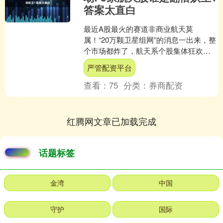
答案太直白
最近A股最火的赛道非商业航天莫
属！“20万颗卫星组网”的消息一出来，整
个市场都炸了，航天系个股集体狂欢，
有的连续涨停，有的单日暴涨10%，资金
严管配资平台
抢筹的热度堪比火箭....
查看：
75
分类：
券商配资
红腾网文章已加载完成
话题标签
金湾
中国
守护
国际