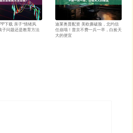
PP下载 亲子“情绪风
迪莱奥普配资 美欧撕破脸，北约信
孩子问题还是教育方法
任崩塌！普京不费一兵一卒，白捡天
大的便宜