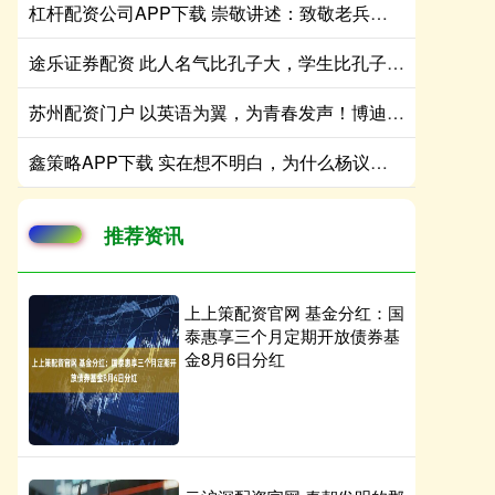
杠杆配资公司APP下载 崇敬讲述：致敬老兵口述历史｜第16集 陶文照 郭秀贞
途乐证券配资 此人名气比孔子大，学生比孔子多，孔子当权后立即将他诛杀了
苏州配资门户 以英语为翼，为青春发声！博迪中学高一英语演讲赛高光回顾
鑫策略APP下载 实在想不明白，为什么杨议拜师侯宝林，郭德纲却成为最大的受益人
推荐资讯
上上策配资官网 基金分红：国
泰惠享三个月定期开放债券基
金8月6日分红