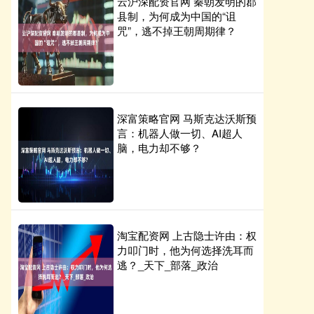
云沪深配资官网 秦朝发明的郡
县制，为何成为中国的“诅
咒”，逃不掉王朝周期律？
深富策略官网 马斯克达沃斯预
言：机器人做一切、AI超人
脑，电力却不够？
淘宝配资网 上古隐士许由：权
力叩门时，他为何选择洗耳而
逃？_天下_部落_政治