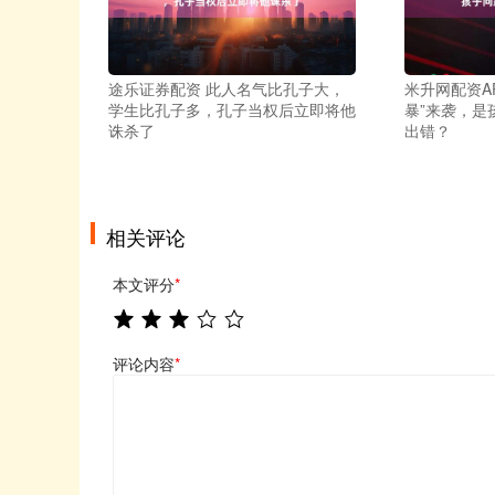
途乐证券配资 此人名气比孔子大，
米升网配资A
学生比孔子多，孔子当权后立即将他
暴”来袭，是
诛杀了
出错？
相关评论
本文评分
*
评论内容
*