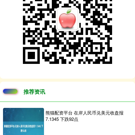
推荐资讯
熊猫配资平台 在岸人民币兑美元收盘报
7.1345 下跌92点