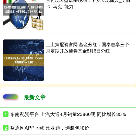
卡_马克_能力
上上策配资官网 基金分红：国泰惠享三个
月定期开放债券基金8月6日分红
最新文章
东南配资平台 上汽大通4月销量23860辆 同比增长35%
1
益通网APP下载 比亚迪，选装包涨价
2