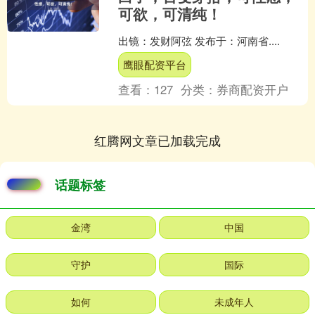
可欲，可清纯！
出镜：发财阿弦 发布于：河南省....
鹰眼配资平台
查看：
127
分类：
券商配资开户
红腾网文章已加载完成
话题标签
金湾
中国
守护
国际
如何
未成年人