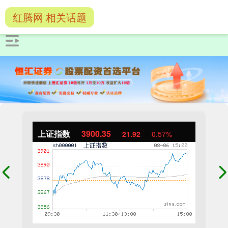
红腾网 相关话题
上证指数
3900.35
21.92
0.57%