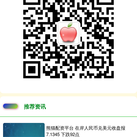
推荐资讯
熊猫配资平台 在岸人民币兑美元收盘报
7.1345 下跌92点