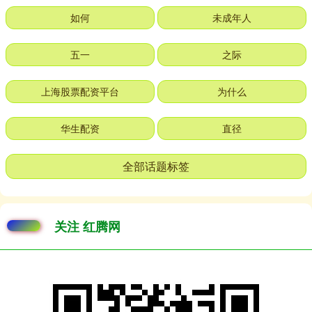
如何
未成年人
五一
之际
上海股票配资平台
为什么
华生配资
直径
全部话题标签
关注 红腾网